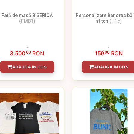
Fată de masă BISERICĂ
Personalizare hanorac băie
(FMB1)
stitch
(H1c)
00
00
3.500
RON
159
RON
ADAUGA IN COS
ADAUGA IN COS