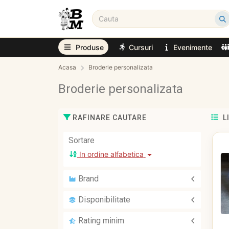
Produse
Cursuri
Evenimente
Acasa
Broderie personalizata
Broderie personalizata
RAFINARE CAUTARE
L
Sortare
In ordine alfabetica
Brand
Brâu Muntenesc
Disponibilitate
Disponibil la comanda
Rating minim