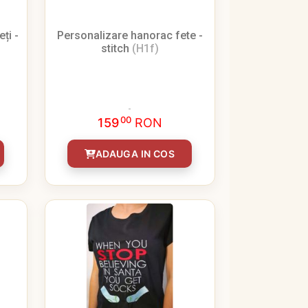
ți -
Personalizare hanorac fete -
stitch
(H1f)
00
159
RON
ADAUGA IN COS