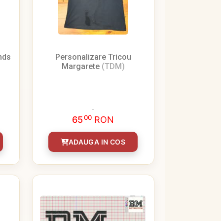
nds
Personalizare Tricou
Margarete
(TDM)
00
65
RON
ADAUGA IN COS