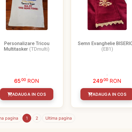
Personalizare Tricou
Semn Evanghelie BISERI
Multitasker
(TDmulti)
(EB1)
00
00
65
RON
249
RON
ADAUGA IN COS
ADAUGA IN COS
ma pagina
1
2
Ultima pagina