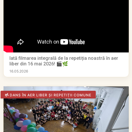
Iată filmarea integrală de la repetiția noastră în aer
liber din 16 mai 2026! 🎬🌿
16.05.2026
DANS ÎN AER LIBER ȘI REPETIȚII COMUNE