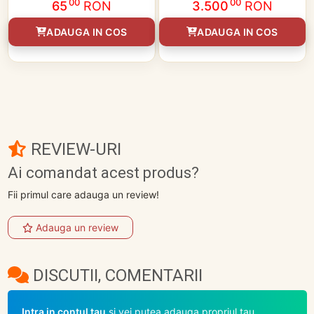
00
00
65
RON
3.500
RON
ADAUGA IN COS
ADAUGA IN COS
REVIEW-URI
Ai comandat acest produs?
Fii primul care adauga un review!
Adauga un review
DISCUTII, COMENTARII
Intra in contul tau
si vei putea adauga propriul tau