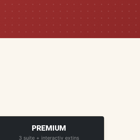
PREMIUM
3 suite + interactiv extins