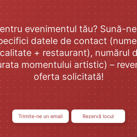
pentru evenimentul tău? Sună-ne
pecifici datele de contact (nume,
ocalitate + restaurant), numărul 
rata momentului artistic) – reven
oferta solicitată!
Trimite-ne un email
Rezervă locul