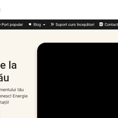
Port popular
Blog
Suport curs începători
Contac
e la
ău
mentului tău
enesc! Energie
tații!