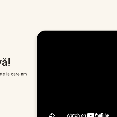
vă!
nte la care am