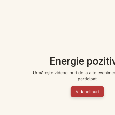
Energie poziti
Urmărește videoclipuri de la alte evenime
participat
Videoclipuri