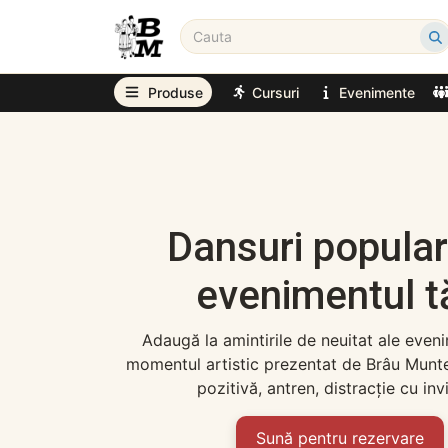
Produse
Cursuri
Evenimente
Dansuri popular
evenimentul t
Adaugă la amintirile de neuitat ale eveni
momentul artistic prezentat de Brâu Munt
pozitivă, antren, distracție cu invi
Sună pentru rezervare