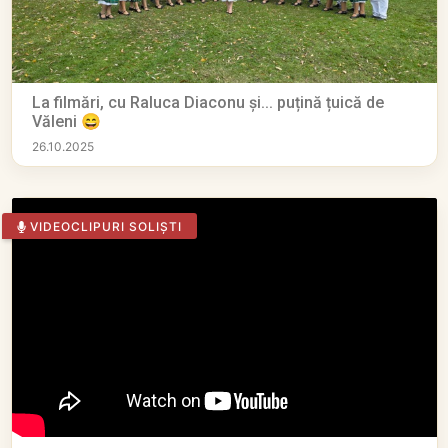
La filmări, cu Raluca Diaconu și... puțină țuică de
Văleni 😄
26.10.2025
VIDEOCLIPURI SOLIȘTI