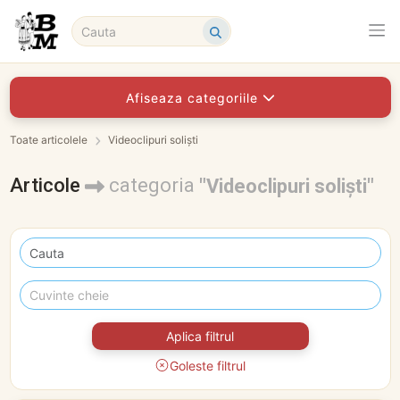
Afiseaza categoriile
Toate articolele
Videoclipuri soliști
Articole
categoria
"Videoclipuri soliști"
Aplica filtrul
Goleste filtrul