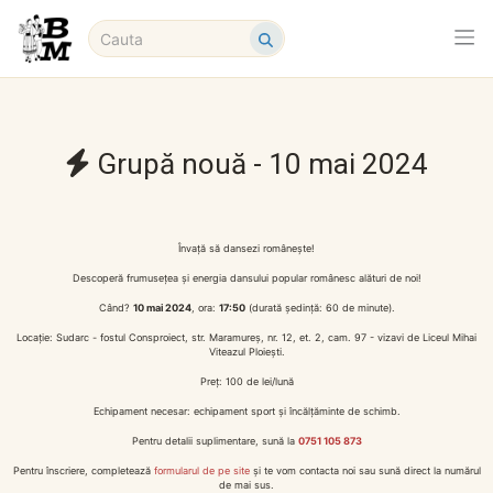
Grupă nouă - 10 mai 2024
Învață să dansezi românește!
Descoperă frumusețea și energia dansului popular românesc alături de noi!
Când?
10 mai 2024
, ora:
17:50
(durată ședință: 60 de minute).
Locație: Sudarc - fostul Consproiect, str. Maramureș, nr. 12, et. 2, cam. 97 - vizavi de Liceul Mihai
Viteazul Ploiești.
Preț: 100 de lei/lună
Echipament necesar: echipament sport și încălțăminte de schimb.
Pentru detalii suplimentare, sună la
0751 105 873
Pentru înscriere, completează
formularul de pe site
și te vom contacta noi sau sună direct la numărul
de mai sus.