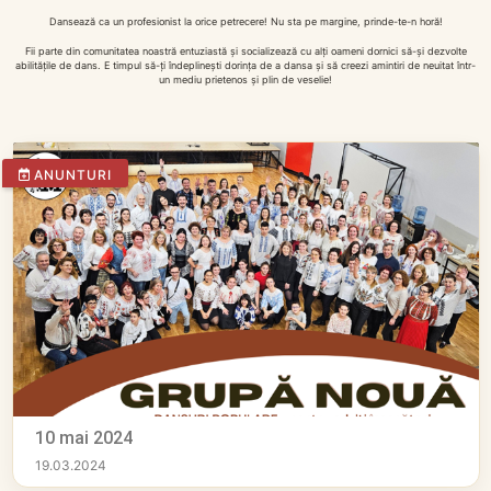
Dansează ca un profesionist la orice petrecere! Nu sta pe margine, prinde-te-n horă!
Fii parte din comunitatea noastră entuziastă și socializează cu alți oameni dornici să-și dezvolte
abilitățile de dans. E timpul să-ți îndeplinești dorința de a dansa și să creezi amintiri de neuitat într-
un mediu prietenos și plin de veselie!
ANUNTURI
10 mai 2024
19.03.2024