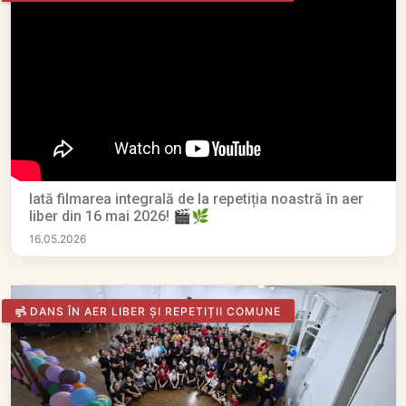
Iată filmarea integrală de la repetiția noastră în aer
liber din 16 mai 2026! 🎬🌿
16.05.2026
DANS ÎN AER LIBER ȘI REPETIȚII COMUNE