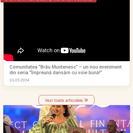
Comunitatea ”Brâu Muntenesc” – un nou eveniment
din seria ”Împreună dansăm cu voie bună!”
03.05.2024
Vezi toate articolele