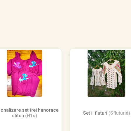
onalizare set trei hanorace
Set ii fluturi
(Sfluturid)
stitch
(H1s)