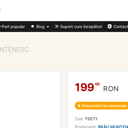
Port popular
Blog
Suport curs începători
Contac
NTENESC
199
00
RON
Disponibil la comanda
Cod:
TSET1
Producator:
BRÂU MUNTE