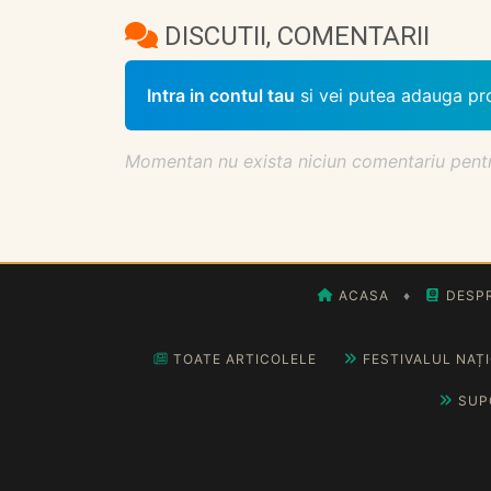
DISCUTII, COMENTARII
Intra in contul tau
si vei putea adauga pr
Momentan nu exista niciun comentariu pentru 
ACASA
♦
DESPR
TOATE ARTICOLELE
FESTIVALUL NAȚ
SUP