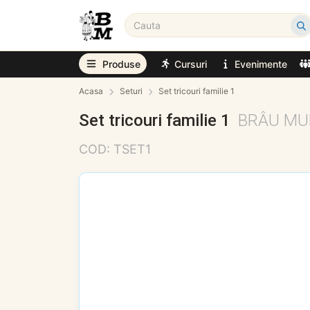
Produse
Cursuri
Evenimente
Acasa
Seturi
Set tricouri familie 1
Set tricouri familie 1
BRÂU MU
COD: TSET1