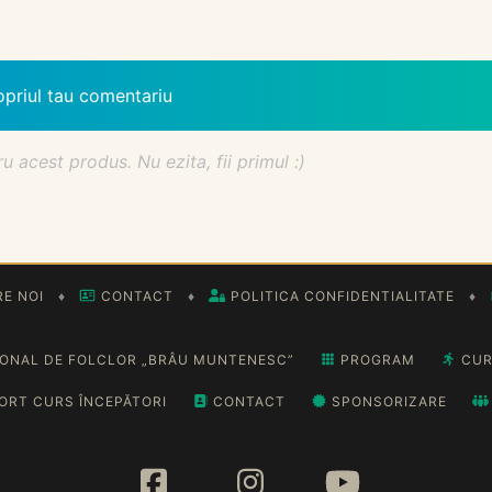
opriul tau comentariu
acest produs. Nu ezita, fii primul :)
E NOI
♦
CONTACT
♦
POLITICA CONFIDENTIALITATE
♦
IONAL DE FOLCLOR „BRÂU MUNTENESC”
PROGRAM
CUR
ORT CURS ÎNCEPĂTORI
CONTACT
SPONSORIZARE