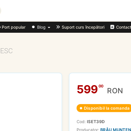
Port popular
Blog
Suport curs începători
Contac
NESC
599
00
RON
Disponibil la comanda
Cod:
ISET39D
Producator:
BRÂU MUNTE