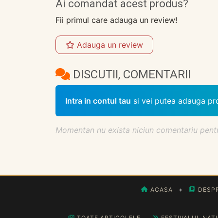
Ai comandat acest produs?
Fii primul care adauga un review!
Adauga un review
DISCUTII, COMENTARII
Intra in contul tau
si vei putea adauga pr
Momentan nu exista niciun comentariu pentru 
ACASA
♦
DESPR
TOATE ARTICOLELE
FESTIVALUL NAȚ