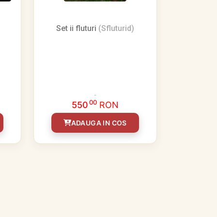
Set ii fluturi
(Sfluturid)
00
550
RON
ADAUGA IN COS