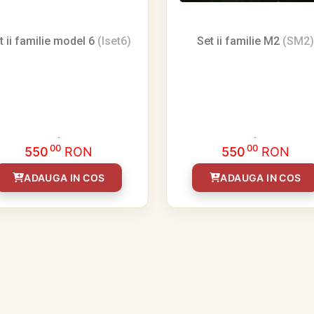
t ii familie model 6
(Iset6)
Set ii familie M2
(SM2)
00
00
550
RON
550
RON
ADAUGA IN COS
ADAUGA IN COS