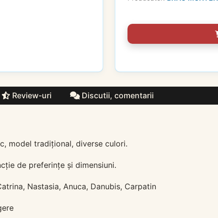
Review-uri
Discutii, comentarii
model tradițional, diverse culori.
cție de preferințe și dimensiuni.
Catrina, Nastasia, Anuca, Danubis, Carpatin
gere