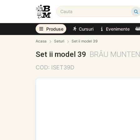
Produse
Cursuri
Evenimente
Acasa
Seturi
Set ii model 39
Set ii model 39
BRÂU MUNTE
COD: ISET39D