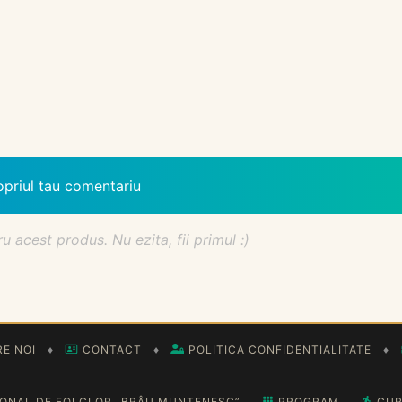
opriul tau comentariu
acest produs. Nu ezita, fii primul :)
E NOI
♦
CONTACT
♦
POLITICA CONFIDENTIALITATE
♦
IONAL DE FOLCLOR „BRÂU MUNTENESC”
PROGRAM
CUR