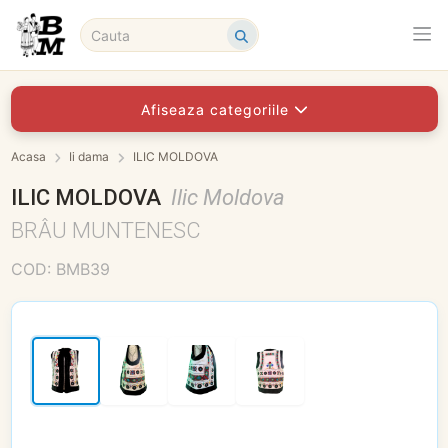
Afiseaza categoriile
Acasa
Ii dama
ILIC MOLDOVA
ILIC MOLDOVA
Ilic Moldova
BRÂU MUNTENESC
COD: BMB39