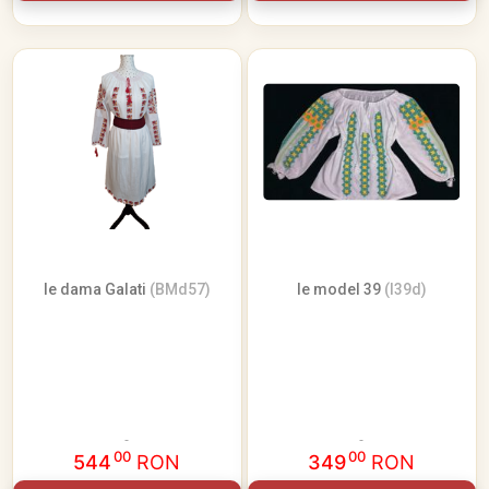
Ie dama Galati
(BMd57)
Ie model 39
(I39d)
00
00
544
RON
349
RON