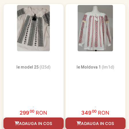
Ie model 25
(I25d)
Ie Moldova 1
(Im1d)
00
00
299
RON
349
RON
ADAUGA IN COS
ADAUGA IN COS