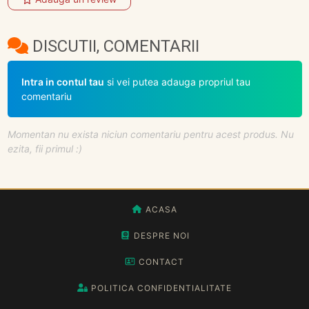
DISCUTII, COMENTARII
Intra in contul tau
si vei putea adauga propriul tau
comentariu
Momentan nu exista niciun comentariu pentru acest produs. Nu
ezita, fii primul :)
ACASA
DESPRE NOI
CONTACT
POLITICA CONFIDENTIALITATE