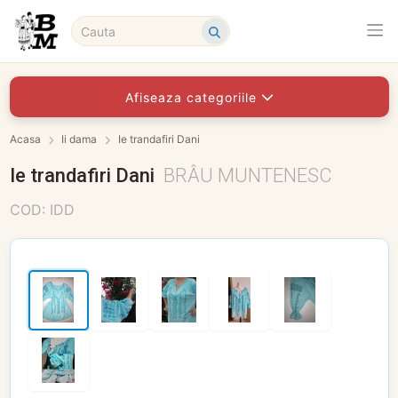
Afiseaza categoriile
Acasa
Ii dama
Ie trandafiri Dani
Ie trandafiri Dani
BRÂU MUNTENESC
COD: IDD