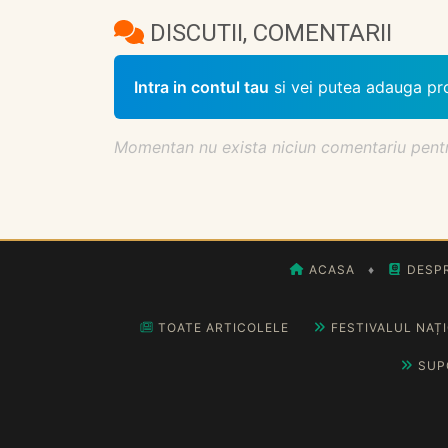
DISCUTII, COMENTARII
Intra in contul tau
si vei putea adauga pr
Momentan nu exista niciun comentariu pentru 
ACASA
♦
DESPR
TOATE ARTICOLELE
FESTIVALUL NAȚ
SUP