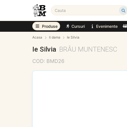
Produse
Cursuri
Evenimente
Acasa
Ii dama
Ie Silvia
Ie Silvia
BRÂU MUNTENESC
COD: BMD26