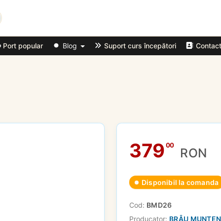
Port popular
Blog
Suport curs începători
Contac
379
00
RON
Disponibil la comanda
Cod:
BMD26
Producator:
BRÂU MUNTE