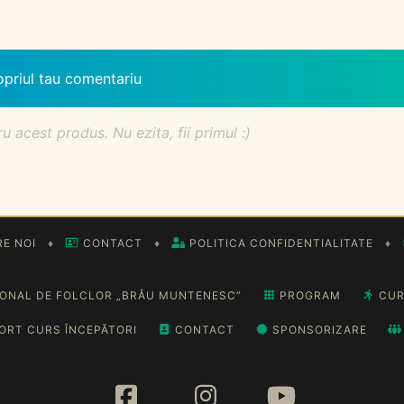
opriul tau comentariu
acest produs. Nu ezita, fii primul :)
E NOI
♦
CONTACT
♦
POLITICA CONFIDENTIALITATE
♦
IONAL DE FOLCLOR „BRÂU MUNTENESC”
PROGRAM
CUR
ORT CURS ÎNCEPĂTORI
CONTACT
SPONSORIZARE