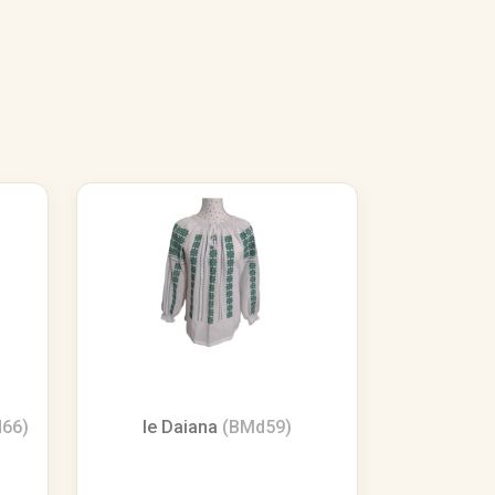
66)
Ie Daiana
(BMd59)