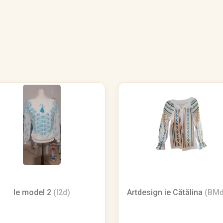
Ie model 2
(I2d)
Artdesign ie Cătălina
(BMd