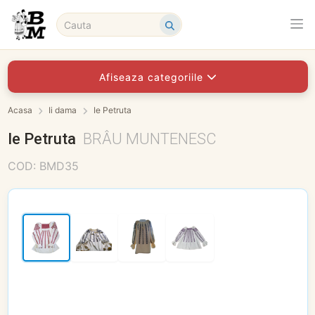
Afiseaza categoriile
Acasa
Ii dama
Ie Petruta
Ie Petruta
BRÂU MUNTENESC
COD: BMD35