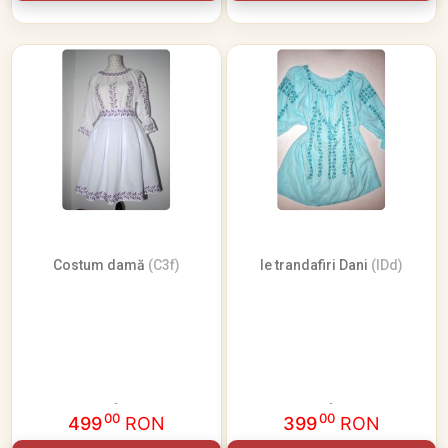
Costum damă
(C3f)
Ie trandafiri Dani
(IDd)
00
00
499
RON
399
RON