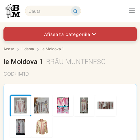
Afiseaza categoriile
Acasa
Ii dama
Ie Moldova 1
Ie Moldova 1
BRÂU MUNTENESC
COD: IM1D