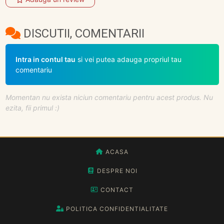
DISCUTII, COMENTARII
Intra in contul tau
si vei putea adauga propriul tau
comentariu
Momentan nu exista niciun comentariu pentru acest produs. Nu
ezita, fii primul :)
ACASA
DESPRE NOI
CONTACT
POLITICA CONFIDENTIALITATE