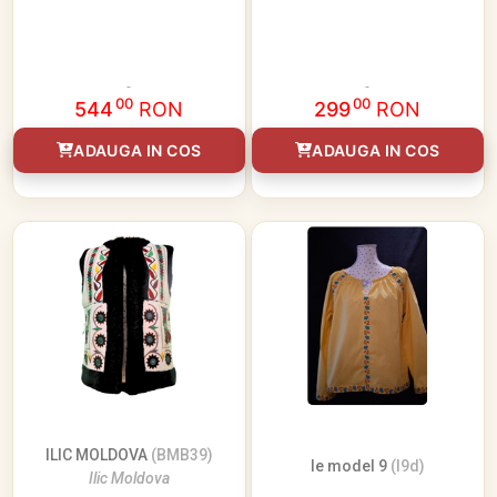
00
00
544
RON
299
RON
ADAUGA IN COS
ADAUGA IN COS
ILIC MOLDOVA
(BMB39)
Ie model 9
(I9d)
Ilic Moldova