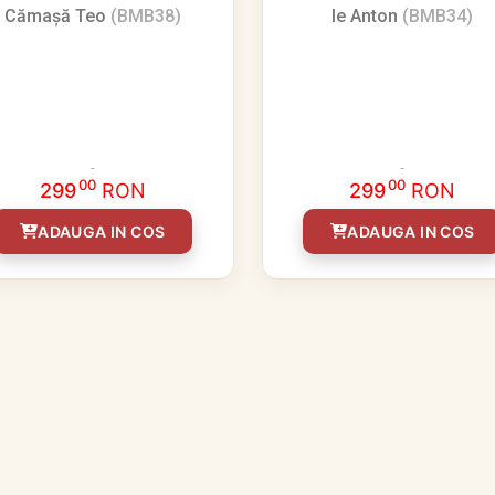
Cămașă Teo
(BMB38)
Ie Anton
(BMB34)
00
00
299
RON
299
RON
ADAUGA IN COS
ADAUGA IN COS