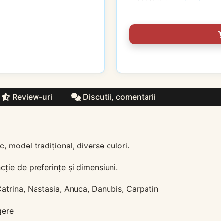
Review-uri
Discutii, comentarii
model tradițional, diverse culori.
cție de preferințe și dimensiuni.
Catrina, Nastasia, Anuca, Danubis, Carpatin
gere