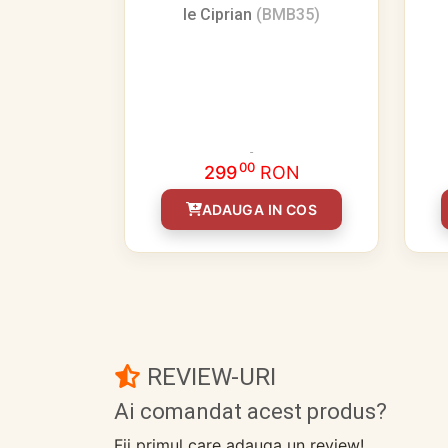
Ie Ciprian
(BMB35)
00
299
RON
ADAUGA IN COS
REVIEW-URI
Ai comandat acest produs?
Fii primul care adauga un review!