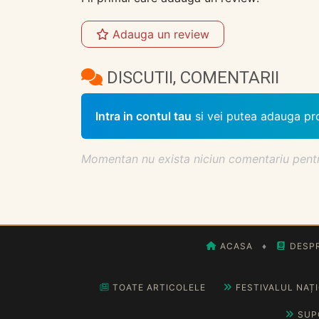
Adauga un review
DISCUTII, COMENTARII
Intra in contul tau
si vei putea adauga pr
Momentan nu exista niciun comentariu pentru 
ACASA
♦
DESPR
TOATE ARTICOLELE
FESTIVALUL NAȚ
SUP