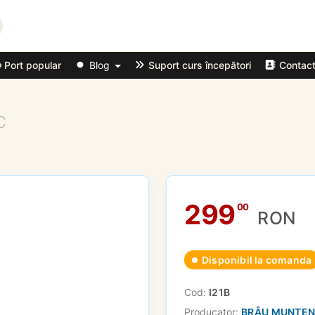
Port popular
Blog
Suport curs începători
Contac
C
299
00
RON
Disponibil la comanda
Cod:
I21B
Producator:
BRÂU MUNTE