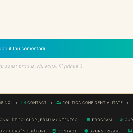
opriul tau comentariu
acest produs. Nu ezita, fii primul :)
E NOI
♦
CONTACT
♦
POLITICA CONFIDENTIALITATE
♦
IONAL DE FOLCLOR „BRÂU MUNTENESC”
PROGRAM
CUR
ORT CURS ÎNCEPĂTORI
CONTACT
SPONSORIZARE