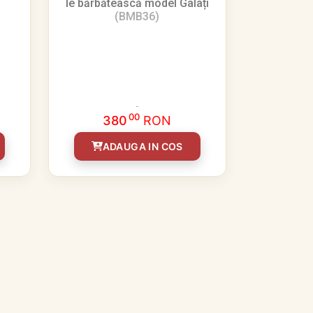
Ie bărbătească model Galați
(BMB36)
00
380
RON
ADAUGA IN COS