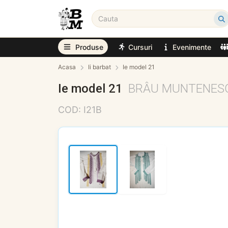
Produse
Cursuri
Evenimente
Acasa
Ii barbat
Ie model 21
Ie model 21
BRÂU MUNTENES
COD: I21B