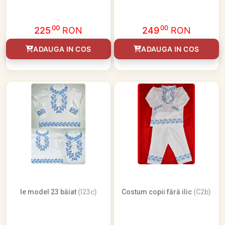
00
00
225
RON
249
RON
ADAUGA IN COS
ADAUGA IN COS
Ie model 23 băiat
(I23c)
Costum copii fără ilic
(C2b)