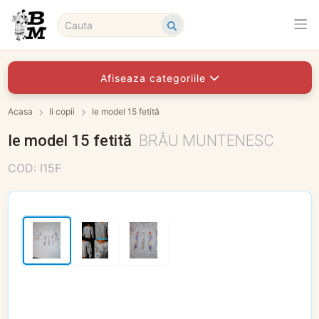
Afiseaza categoriile
Acasa
Ii copii
Ie model 15 fetită
Ie model 15 fetită
BRÂU MUNTENESC
COD: I15F