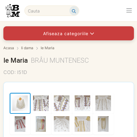
Afiseaza categoriile
Acasa
Ii dama
Ie Maria
Ie Maria
BRÂU MUNTENESC
COD: I51D