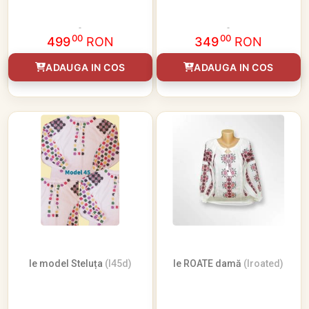
00
00
499
RON
349
RON
ADAUGA IN COS
ADAUGA IN COS
Ie model Steluța
(I45d)
Ie ROATE damă
(Iroated)