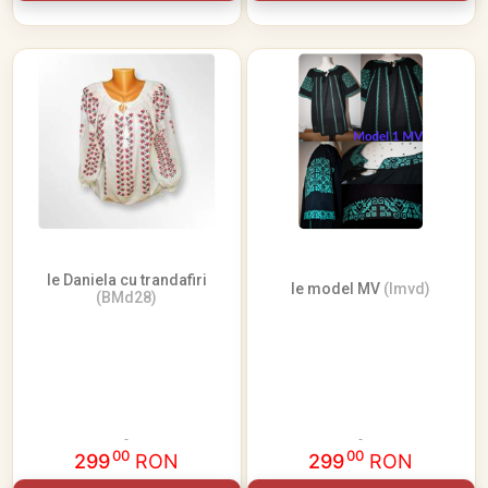
Ie Daniela cu trandafiri
Ie model MV
(Imvd)
(BMd28)
00
00
299
RON
299
RON