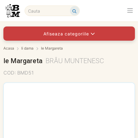
Afiseaza categoriile
Acasa
Ii dama
Ie Margareta
Ie Margareta
BRÂU MUNTENESC
COD: BMD51