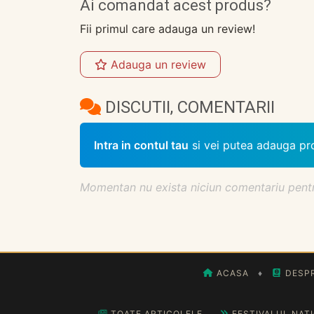
Ai comandat acest produs?
Fii primul care adauga un review!
Adauga un review
DISCUTII, COMENTARII
Intra in contul tau
si vei putea adauga pr
Momentan nu exista niciun comentariu pentru 
ACASA
♦
DESPR
TOATE ARTICOLELE
FESTIVALUL NAȚ