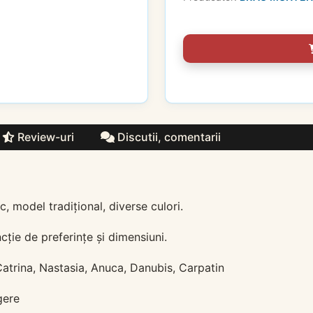
Review-uri
Discutii, comentarii
model tradițional, diverse culori.
cție de preferințe și dimensiuni.
Catrina, Nastasia, Anuca, Danubis, Carpatin
gere