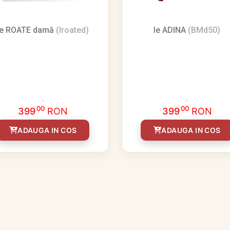
Ie ROATE damă
(Iroated)
Ie ADINA
(BMd50)
00
00
399
RON
399
RON
ADAUGA IN COS
ADAUGA IN COS