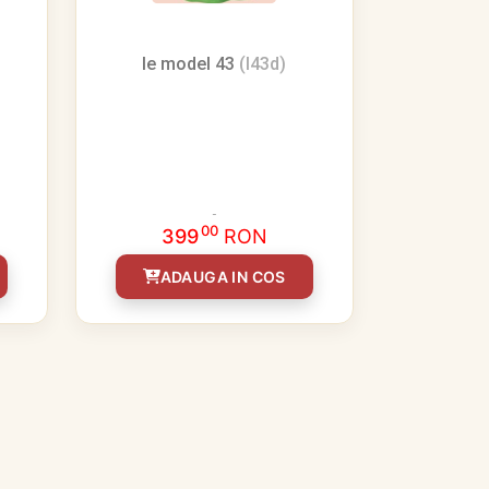
Ie model 43
(I43d)
00
399
RON
ADAUGA IN COS