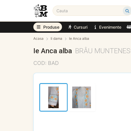
Produse
Cursuri
Evenimente
Acasa
Ii dama
Ie Anca alba
Ie Anca alba
BRÂU MUNTENES
COD: BAD