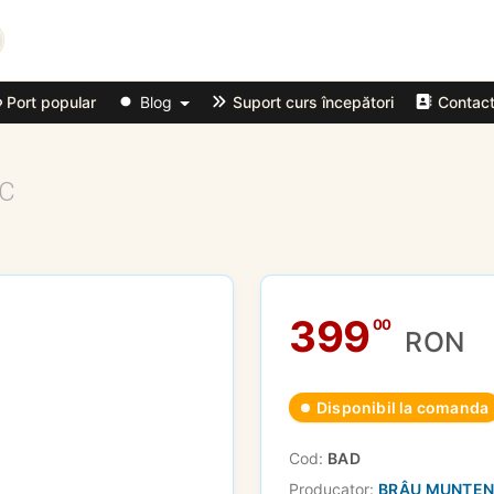
Port popular
Blog
Suport curs începători
Contac
C
399
00
RON
Disponibil la comanda
Cod:
BAD
Producator:
BRÂU MUNTE