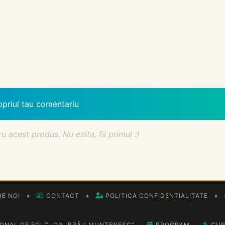
opriul tau comentariu
acest produs. Nu ezita, fii primul :)
E NOI
♦
CONTACT
♦
POLITICA CONFIDENTIALITATE
♦
IONAL DE FOLCLOR „BRÂU MUNTENESC”
PROGRAM
CUR