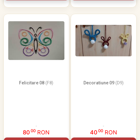
Felicitare 08
(F8)
Decoratiune 09
(D9)
00
00
80
RON
40
RON