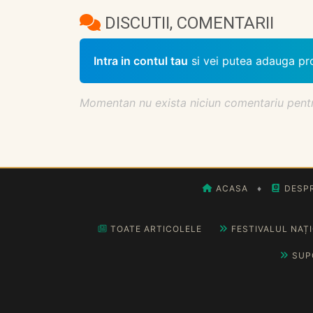
DISCUTII, COMENTARII
Intra in contul tau
si vei putea adauga pr
Momentan nu exista niciun comentariu pentru 
ACASA
♦
DESPR
TOATE ARTICOLELE
FESTIVALUL NAȚ
SUP