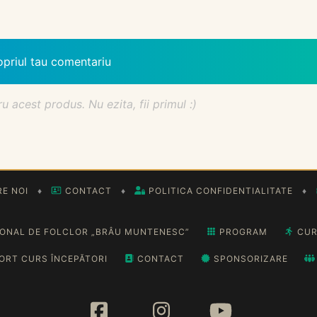
opriul tau comentariu
acest produs. Nu ezita, fii primul :)
E NOI
♦
CONTACT
♦
POLITICA CONFIDENTIALITATE
♦
IONAL DE FOLCLOR „BRÂU MUNTENESC”
PROGRAM
CUR
ORT CURS ÎNCEPĂTORI
CONTACT
SPONSORIZARE