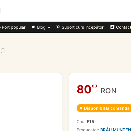
Port popular
Blog
Suport curs începători
Contac
SC
80
00
RON
Disponibil la comanda
Cod:
F15
Producator:
BRÂU MUNTE