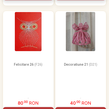
Felicitare 26
(F26)
Decoratiune 21
(D21)
00
00
80
RON
40
RON