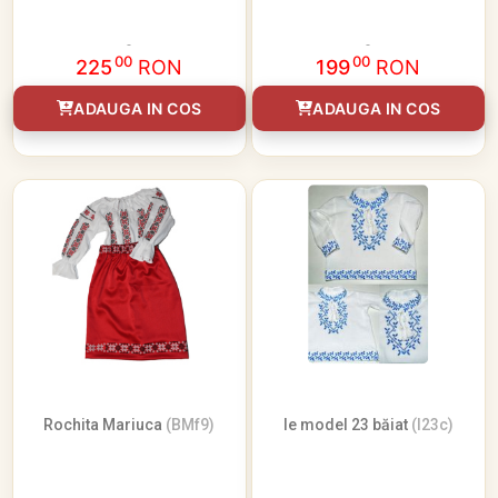
00
00
225
RON
199
RON
ADAUGA IN COS
ADAUGA IN COS
Rochita Mariuca
(BMf9)
Ie model 23 băiat
(I23c)