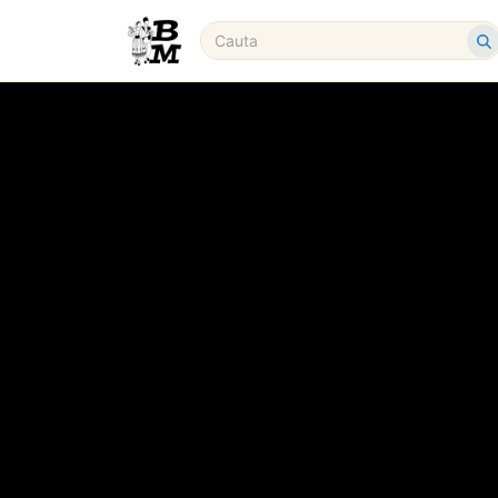
Produse
Cursuri
Evenimente
Acasa
Articole
Spectacole
Sărbătoare și Tradiție
Sărbătoare și Trad
Românești
BRAU MUNTENESC
SPECTACOLE
Celebrăm Ziua Iei la Ploiești! Vezi exp
spectacolul ansamblului „Brâu Munten