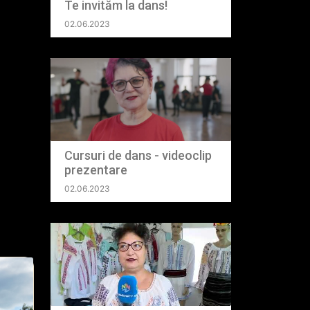
Te invităm la dans!
02.06.2023
tori:
Cursuri de dans - videoclip
prezentare
02.06.2023