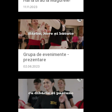
Hai la Brâu la Măgurele!
11.11.2023
ul și
 cu
Grupa de evenimente -
ită.
prezentare
02.06.2023
scu,
esc” –
ns