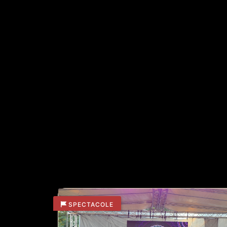
tradițional, purtând cu entuziasm portu
Vă invităm să urmăriți înregistrarea completă
BRAU MUNTENESC
SPECTACOLE
ALTE ARTICOLE DIN ACEEASI
SPECTACOLE