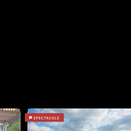
l popular muntenesc.
 a evenimentului pentru a simți și voi bucuria acestei sărbă
24.06.2026
 CATEGORIE
SPECTACOLE