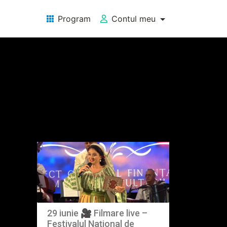
Program
Contul meu
t
Vezi mai multe
iversală a Iei
29 iunie 🎥 Filmare live –
Festivalul Național de