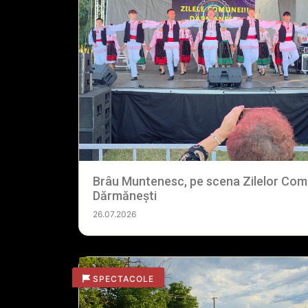
Brâu Muntenesc, pe scena Zilelor Com
Dărmănești
26.07.2026
SPECTACOLE