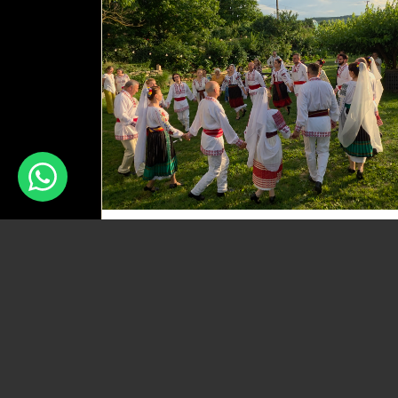
O seară de poveste la Conacul Nucu di
Urlați
24.06.2026
SPECTACOLE