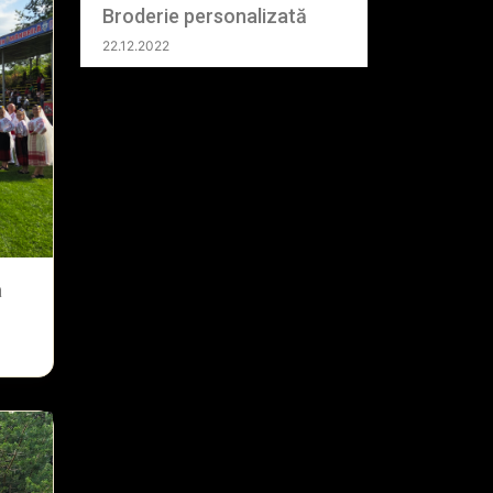
Broderie personalizată
22.12.2022
a