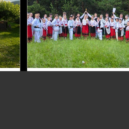
Grupele „Brâu Muntenesc Junior” și
n
„Brâulețul”, aplaudate la festivalul din Plai
Nucului
22.06.2026
GRUPUL MUGURAȘII DINTRE VII - VALEA
CĂLUGĂREASCĂ
(SPECTACOLE)