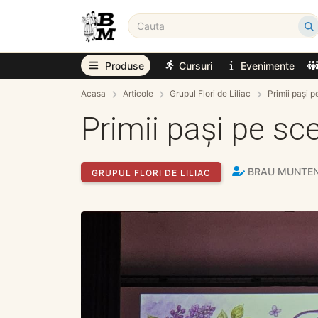
Produse
Cursuri
Evenimente
Acasa
Articole
Grupul Flori de Liliac
Primii pași p
Primii pași pe sce
BRAU MUNTE
GRUPUL FLORI DE LILIAC