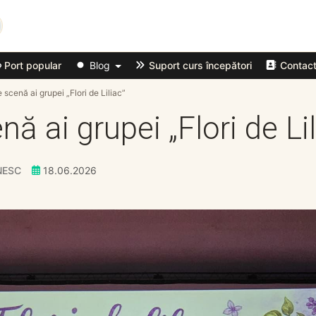
Port popular
Blog
Suport curs începători
Contac
e scenă ai grupei „Flori de Liliac”
nă ai grupei „Flori de Lil
NESC
18.06.2026