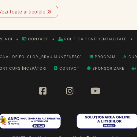
Vezi toate articolele
E NOI
♦
CONTACT
♦
POLITICA CONFIDENTIALITATE
♦
IONAL DE FOLCLOR „BRÂU MUNTENESC”
PROGRAM
CUR
ORT CURS ÎNCEPĂTORI
CONTACT
SPONSORIZARE