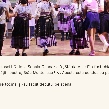
 clasei I D de la Școala Gimnazială „Sfânta Vineri” a fost chi
ității noastre, Brâu Muntenesc 💃🕺. Acesta este condus cu p
care tocmai și-au făcut debutul pe scenă!