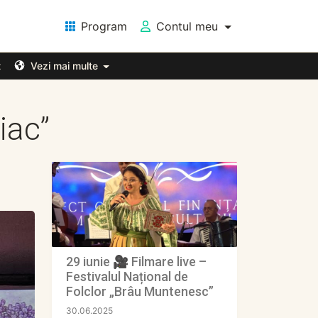
Program
Contul meu
t
Vezi mai multe
iac”
29 iunie 🎥 Filmare live –
Festivalul Național de
Folclor „Brâu Muntenesc”
30.06.2025