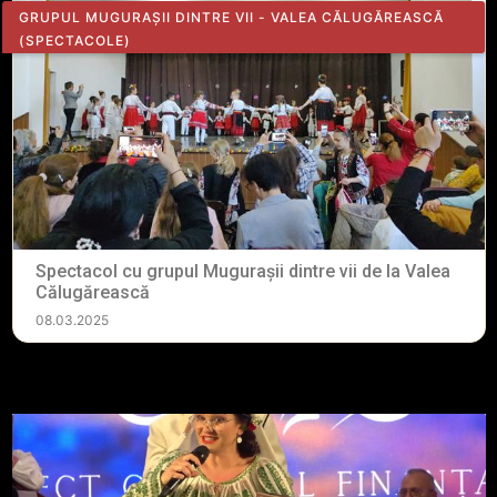
GRUPUL MUGURAȘII DINTRE VII - VALEA CĂLUGĂREASCĂ
(SPECTACOLE)
Spectacol cu grupul Mugurașii dintre vii de la Valea
Călugărească
08.03.2025
Vezi toate articolele