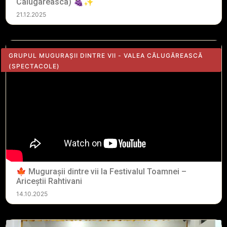
Calugareasca) 🍇✨
21.12.2025
GRUPUL MUGURAȘII DINTRE VII - VALEA CĂLUGĂREASCĂ
(SPECTACOLE)
🍁 Mugurașii dintre vii la Festivalul Toamnei –
Ariceștii Rahtivani
14.10.2025