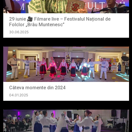
29 iunie 🎥 Filmare live – Festivalul Național de
Folclor „Brâu Muntenesc”
30.06.2025
Câteva momente din 2024
04.01.2025