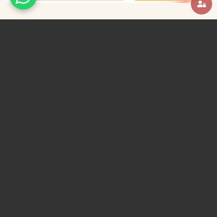
ACASA
DESPRE NOI
CONTACT
POLITICA CONFIDENTIALITATE
TERMENI SI CONDITII
TOATE ARTICOLELE
FESTIVALUL NAȚIONAL DE FOLCLOR „BRÂU MUNTENESC”
PROGRAM
CURSURI