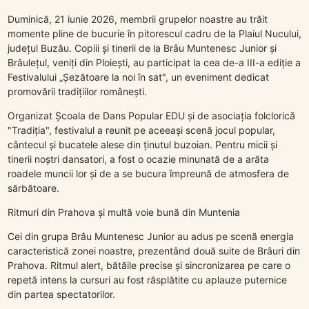
Duminică, 21 iunie 2026, membrii grupelor noastre au trăit
momente pline de bucurie în pitorescul cadru de la Plaiul Nucului,
județul Buzău. Copiii și tinerii de la Brâu Muntenesc Junior și
Brâulețul, veniți din Ploiești, au participat la cea de-a III-a ediție a
Festivalului „Șezătoare la noi în sat", un eveniment dedicat
promovării tradițiilor românești.
Organizat Școala de Dans Popular EDU și de asociația folclorică
"Tradiția", festivalul a reunit pe aceeași scenă jocul popular,
cântecul și bucatele alese din ținutul buzoian. Pentru micii și
tinerii noștri dansatori, a fost o ocazie minunată de a arăta
roadele muncii lor și de a se bucura împreună de atmosfera de
sărbătoare.
Ritmuri din Prahova și multă voie bună din Muntenia
Cei din grupa Brâu Muntenesc Junior au adus pe scenă energia
caracteristică zonei noastre, prezentând două suite de Brâuri din
Prahova. Ritmul alert, bătăile precise și sincronizarea pe care o
repetă intens la cursuri au fost răsplătite cu aplauze puternice
din partea spectatorilor.