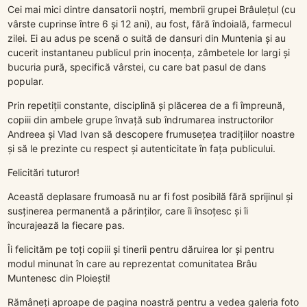
Cei mai mici dintre dansatorii noștri, membrii grupei Brâulețul (cu
vârste cuprinse între 6 și 12 ani), au fost, fără îndoială, farmecul
zilei. Ei au adus pe scenă o suită de dansuri din Muntenia și au
cucerit instantaneu publicul prin inocența, zâmbetele lor largi și
bucuria pură, specifică vârstei, cu care bat pasul de dans
popular.
Prin repetiții constante, disciplină și plăcerea de a fi împreună,
copiii din ambele grupe învață sub îndrumarea instructorilor
Andreea și Vlad Ivan să descopere frumusețea tradițiilor noastre
și să le prezinte cu respect și autenticitate în fața publicului.
Felicitări tuturor!
Această deplasare frumoasă nu ar fi fost posibilă fără sprijinul și
susținerea permanentă a părinților, care îi însoțesc și îi
încurajează la fiecare pas.
Îi felicităm pe toți copiii și tinerii pentru dăruirea lor și pentru
modul minunat în care au reprezentat comunitatea Brâu
Muntenesc din Ploiești!
Rămâneți aproape de pagina noastră pentru a vedea galeria foto