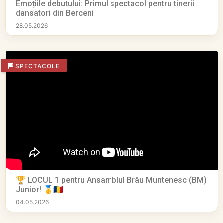
Emoțiile debutului: Primul spectacol pentru tinerii
dansatori din Berceni
28.05.2026
SPECTACOLE
🏆 LOCUL 1 pentru Ansamblul Brâu Muntenesc (BM)
Junior! 🥇🇷🇴
04.05.2026