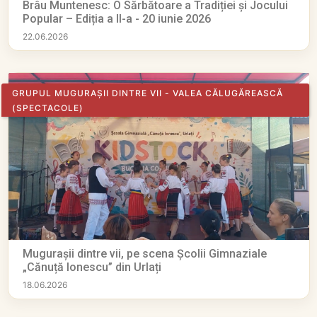
Brâu Muntenesc: O Sărbătoare a Tradiției și Jocului
Popular – Ediția a II-a - 20 iunie 2026
22.06.2026
GRUPUL MUGURAȘII DINTRE VII - VALEA CĂLUGĂREASCĂ
(SPECTACOLE)
Mugurașii dintre vii, pe scena Școlii Gimnaziale
„Cănuță Ionescu” din Urlați
18.06.2026