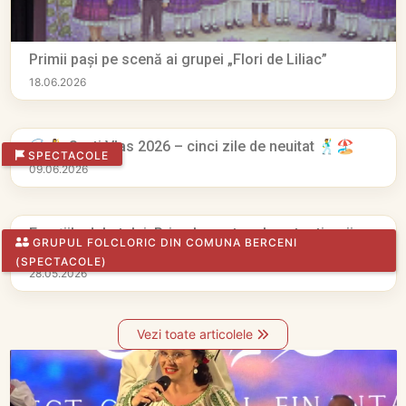
Primii pași pe scenă ai grupei „Flori de Liliac”
18.06.2026
🌊💃 Sveti Vlas 2026 – cinci zile de neuitat 🕺🏖️
SPECTACOLE
09.06.2026
Emoțiile debutului: Primul spectacol pentru tinerii
GRUPUL FOLCLORIC DIN COMUNA BERCENI
dansatori din Berceni
(SPECTACOLE)
28.05.2026
Vezi toate articolele