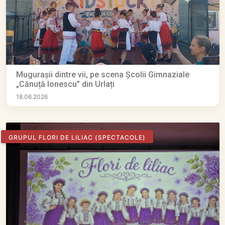
Mugurașii dintre vii, pe scena Școlii Gimnaziale
„Cănuță Ionescu” din Urlați
18.06.2026
GRUPUL FLORI DE LILIAC
(SPECTACOLE)