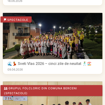
18.06.2026
SPECTACOLE
🌊💃 Sveti Vlas 2026 – cinci zile de neuitat 🕺🏖️
09.06.2026
GRUPUL FOLCLORIC DIN COMUNA BERCENI
(SPECTACOLE)