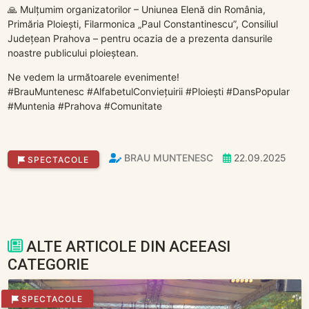
🙏 Mulțumim organizatorilor – Uniunea Elenă din România,
Primăria Ploiești, Filarmonica „Paul Constantinescu”, Consiliul
Județean Prahova – pentru ocazia de a prezenta dansurile
noastre publicului ploieștean.
Ne vedem la următoarele evenimente!
#BrauMuntenesc #AlfabetulConviețuirii #Ploiești #DansPopular
#Muntenia #Prahova #Comunitate
BRAU MUNTENESC
22.09.2025
SPECTACOLE
ALTE ARTICOLE DIN ACEEASI
CATEGORIE
SPECTACOLE