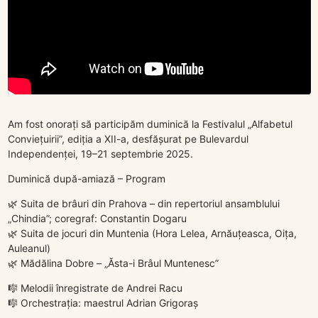
Am fost onorați să participăm duminică la Festivalul „Alfabetul
Conviețuirii”, ediția a XII-a, desfășurat pe Bulevardul
Independenței, 19–21 septembrie 2025.
Duminică după-amiază – Program
🌿 Suita de brâuri din Prahova – din repertoriul ansamblului
„Chindia”; coregraf: Constantin Dogaru
🌿 Suita de jocuri din Muntenia (Hora Lelea, Arnăuțeasca, Oița,
Auleanul)
🌿 Mădălina Dobre – „Ăsta-i Brâul Muntenesc”
🎼 Melodii înregistrate de Andrei Racu
🎼 Orchestrația: maestrul Adrian Grigoraș