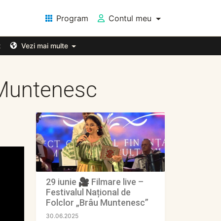
Program
Contul meu
t
Vezi mai multe
 Muntenesc
29 iunie 🎥 Filmare live –
Festivalul Național de
Folclor „Brâu Muntenesc”
30.06.2025