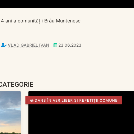
 4 ani a comunității Brâu Muntenesc
VLAD GABRIEL IVAN
23.06.2023
 CATEGORIE
DANS ÎN AER LIBER ȘI REPETIȚII COMUNE