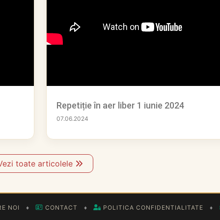
Repetiție în aer liber 1 iunie 2024
07.06.2024
Vezi toate articolele
E NOI
♦
CONTACT
♦
POLITICA CONFIDENTIALITATE
♦