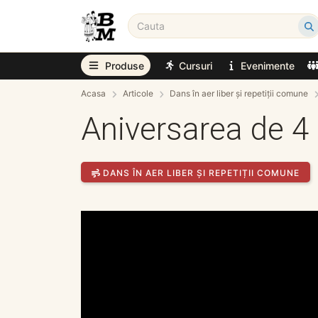
Produse
Cursuri
Evenimente
Acasa
Articole
Dans în aer liber și repetiții comune
Aniversarea de 4
DANS ÎN AER LIBER ȘI REPETIȚII COMUNE