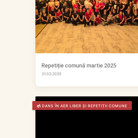
Repetiție comună martie 2025
31.03.2025
DANS ÎN AER LIBER ȘI REPETIȚII COMUNE