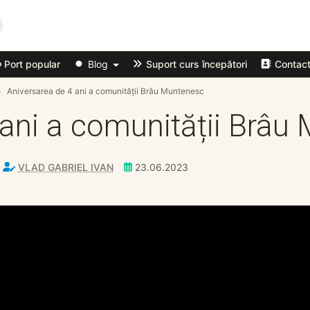
Port popular
Blog
Suport curs începători
Contac
Aniversarea de 4 ani a comunității Brâu Muntenesc
 ani a comunității Brâu
VLAD GABRIEL IVAN
23.06.2023